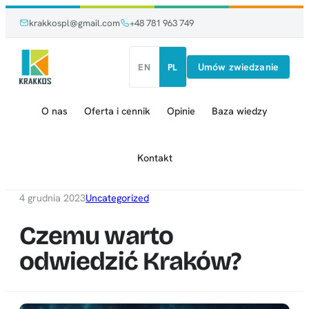
Przejdź
Przejdź
krakkospl@gmail.com
+48 781 963 749
do
do
treści
treści
Umów zwiedzanie
EN
PL
O nas
Oferta i cennik
Opinie
Baza wiedzy
Kontakt
4 grudnia 2023
Uncategorized
Czemu warto
odwiedzić Kraków?