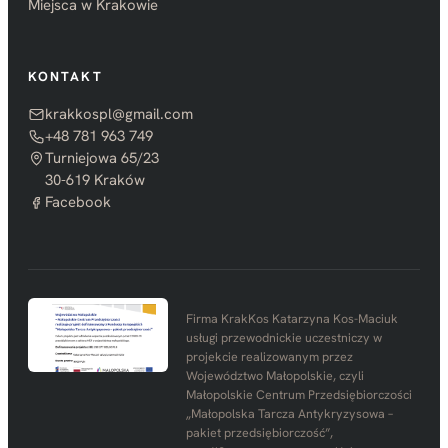
Miejsca w Krakowie
KONTAKT
krakkospl@gmail.com
+48 781 963 749
Turniejowa 65/23
30-619 Kraków
Facebook
Firma KrakKos Katarzyna Kos-Maciuk
usługi przewodnickie uczestniczy w
projekcie realizowanym przez
Województwo Małopolskie, czyli
Małopolskie Centrum Przedsiębiorczości
„Małopolska Tarcza Antykryzysowa –
pakiet przedsiębiorczość”,