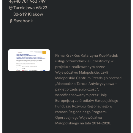
+48 781 963 749
Turniejowa 65/23
30-619 Kraków
Facebook
Firma KrakKos Katarzyna Kos-Maciuk
usługi przewodnickie uczestniczy w
projekcie realizowanym przez
Województwo Małopolskie, czyli
Małopolskie Centrum Przedsiębiorczości
„Małopolska Tarcza Antykryzysowa –
pakiet przedsiębiorczość”,
współfinansowanym przez Unię
Europejską ze środków Europejskiego
Funduszu Rozwoju Regionalnego w
ramach Regionalnego Programu
Operacyjnego Województwa
Małopolskiego na lata 2014–2020.