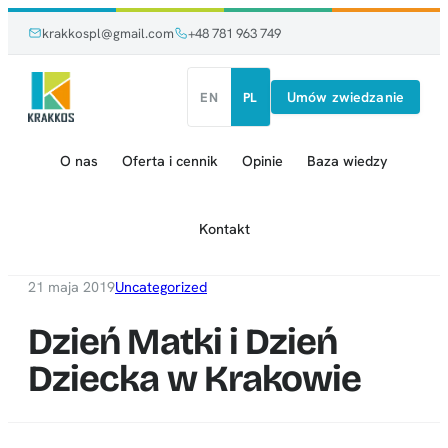
Przejdź
Przejdź
krakkospl@gmail.com
+48 781 963 749
do
do
treści
treści
Umów zwiedzanie
EN
PL
O nas
Oferta i cennik
Opinie
Baza wiedzy
Kontakt
21 maja 2019
Uncategorized
Dzień Matki i Dzień
Dziecka w Krakowie