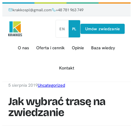
Przejdź
Przejdź
krakkospl@gmail.com
+48 781 963 749
do
do
treści
treści
Umów zwiedzanie
EN
PL
O nas
Oferta i cennik
Opinie
Baza wiedzy
Kontakt
5 sierpnia 2019
Uncategorized
Jak wybrać trasę na
zwiedzanie