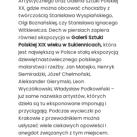
Artystycznego oraz Galeria Sztuki Polskiej
XX, gdzie można obcować chociażby z
twórczością Stanisława Wyspiańskiego,
Olgi Boznańskiej, czy Stanisława Ignacego
Witkiewicza. Dech w piersiach zapiera
również ekspozycja w
Galerii Sztuki
Polskiej XIX wieku w Sukiennicach,
która
jest największą w Polsce stałą ekspozycją
dziewiętnastowiecznego polskiego
malarstwa i rzeźby. Jan Matejko, Henryk
Siemiradzki, Józef Chełmoński,
Aleksander Gierymski, Leon
Wyczółkowski, Władysław Podkowiński –
już same nazwiska artystów, których
dzieła są tu eksponowane imponują i
przyciągają. Podczas wycieczki po
Krakowie z przewodnikiem można
usłyszeć wiele ciekawych opowieści i
anegdot związanych z tym miejscem.