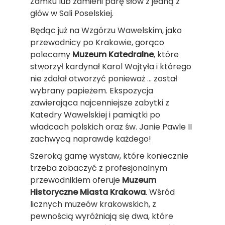
Zamku lub zamieni parę słów z jedną z
głów w Sali Poselskiej.
Będąc już na Wzgórzu Wawelskim, jako
przewodnicy po Krakowie, gorąco
polecamy
Muzeum Katedralne
, które
stworzył kardynał Karol Wojtyła i którego
nie zdołał otworzyć ponieważ … został
wybrany papieżem. Ekspozycja
zawierająca najcenniejsze zabytki z
Katedry Wawelskiej i pamiątki po
władcach polskich oraz św. Janie Pawle II
zachwycą naprawdę każdego!
Szeroką gamę wystaw, które koniecznie
trzeba zobaczyć z profesjonalnym
przewodnikiem oferuje
Muzeum
Historyczne Miasta Krakowa
. Wśród
licznych muzeów krakowskich, z
pewnością wyróżniają się dwa, które