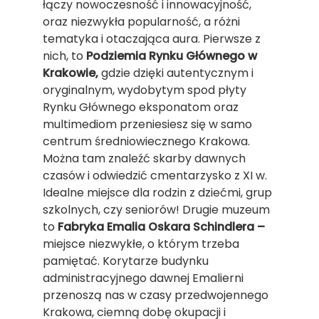
łączy nowoczesność i innowacyjność,
oraz niezwykła popularność, a różni
tematyka i otaczająca aura. Pierwsze z
nich, to
Podziemia Rynku Głównego w
Krakowie,
gdzie dzięki autentycznym i
oryginalnym, wydobytym spod płyty
Rynku Głównego eksponatom oraz
multimediom przeniesiesz się w samo
centrum średniowiecznego Krakowa.
Można tam znaleźć skarby dawnych
czasów i odwiedzić cmentarzysko z XI w.
Idealne miejsce dla rodzin z dziećmi, grup
szkolnych, czy seniorów! Drugie muzeum
to
Fabryka Emalia Oskara Schindlera –
miejsce niezwykłe, o którym trzeba
pamiętać. Korytarze budynku
administracyjnego dawnej Emalierni
przenoszą nas w czasy przedwojennego
Krakowa, ciemną dobę okupacji i