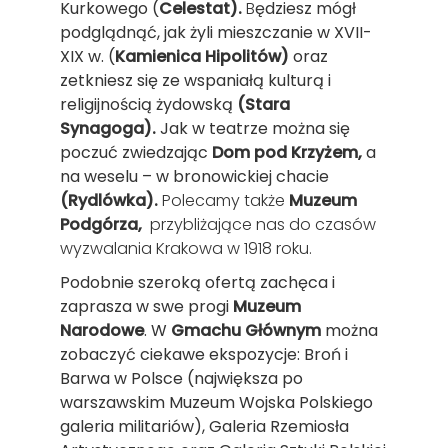
Kurkowego (
Celestat).
B
ędziesz mógł
podglądnąć, jak żyli mieszczanie w XVII-
XIX w. (
Kamienica Hipolitów)
oraz
zetkniesz się ze wspaniałą kulturą i
religijnością żydowską
(Stara
Synagoga).
Jak w teatrze można się
poczuć zwiedzając
Dom pod Krzyżem
,
a
na weselu – w bronowickiej chacie
(Rydlówka).
Polecamy także
Muzeum
Podgórza,
przybliżające nas do czasów
wyzwalania Krakowa w 1918 roku.
Podobnie szeroką ofertą zachęca i
zaprasza w swe progi
Muzeum
Narodowe
. W
Gmachu Głównym
można
zobaczyć ciekawe ekspozycje: Broń i
Barwa w Polsce (największa po
warszawskim Muzeum Wojska Polskiego
galeria militariów), Galeria Rzemiosła