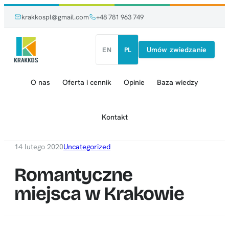
Przejdź
Przejdź
krakkospl@gmail.com
+48 781 963 749
do
do
treści
treści
Umów zwiedzanie
EN
PL
O nas
Oferta i cennik
Opinie
Baza wiedzy
Kontakt
14 lutego 2020
Uncategorized
Romantyczne
miejsca w Krakowie