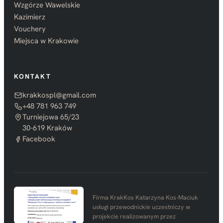
Wzgórze Wawelskie
Kazimierz
Vouchery
Miejsca w Krakowie
KONTAKT
krakkospl@gmail.com
+48 781 963 749
Turniejowa 65/23
30-619 Kraków
Facebook
Firma KrakKos Katarzyna Kos-Maciuk
usługi przewodnickie uczestniczy w
projekcie realizowanym przez