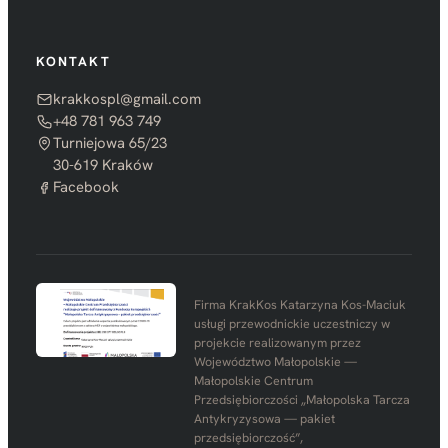
KONTAKT
krakkospl@gmail.com
+48 781 963 749
Turniejowa 65/23
30-619 Kraków
Facebook
Firma KrakKos Katarzyna Kos-Maciuk
usługi przewodnickie uczestniczy w
projekcie realizowanym przez
Województwo Małopolskie —
Małopolskie Centrum
Przedsiębiorczości „Małopolska Tarcza
Antykryzysowa — pakiet
przedsiębiorczość”,