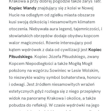
Krakowa a przy dobrej pogodzie także zarys Tatr.
Kopiec Wandy
znajdujący się z kolei w Nowej
Hucie na odległym od zgiełku miasta obszarze
kusi swoją dzikością i niesamowitym klimatem
otoczenia. Niebywała aura legend, tajemniczości, i
słowiańskich obrzędów dodaje obydwu kopcom
walor magiczności. Równie interesujący pod
kątem wędrówek z dala od cywilizacji jest
Kopiec
Piłsudskiego
. Kopiec Józefa Piłsudskiego, zwany
Kopcem Niepodległości a także Mogiłą Mogił
położony na wzgórzu Sowiniec w Lesie Wolskim,
to niezwykle ważny symbol bohaterstwa, honoru
i odwagi. Jest źródłem niesamowitych wrażeń
estetycznych gdyż rozlega się z niego przepiękny
widok na panoramę Krakowa i okolice, a także
pobudza do refleksji. W czasie wędrówki na jego