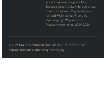
współfinansowanym przez Unię
Europejską ze środków Europejskiego
Funduszu Rozwoju Regionalnego w
ramach Regionalnego Programu
Operacyjnego Województwa
Małopolskiego na lata 2014–2020.
© 2026 KrakKos Katarzyna Kos-Maciuk · NIP 6772273178
Zaprojektowane z dbałością o szczegóły