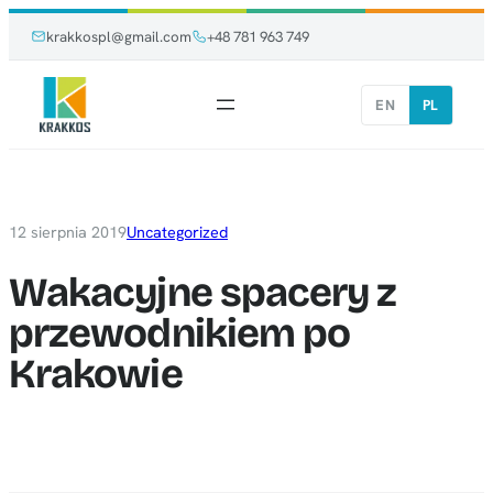
Przejdź
Przejdź
krakkospl@gmail.com
+48 781 963 749
do
do
treści
treści
EN
PL
12 sierpnia 2019
Uncategorized
Wakacyjne spacery z
przewodnikiem po
Krakowie