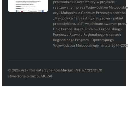
przewodnickie uczestniczy w projekcie
realizowanym przez Województwo Małopolskie
czyli Małopolskie Centrum Przedsiębiorczości
„Małopolska Tarcza Antykryzysowa – pakiet
przedsiębiorczość”, współfinansowanym przez
Unię Europejską ze środków Europejskiego
Funduszu Rozwoju Regionalnego w ramach
Regionalnego Programu Operacyjnego
Województwa Małopolskiego na lata 2014–2020
© 2026 KrakKos Katarzyna Kos-Maciuk · NIP 6772273178
stworzone przez
SEMURAI