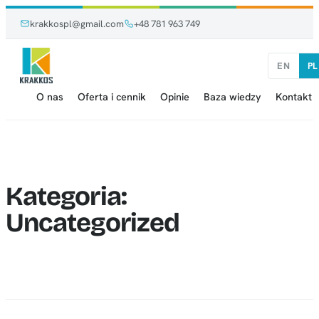
Przejdź
Przejdź
krakkospl@gmail.com
+48 781 963 749
do
do
treści
treści
EN
PL
O nas
Oferta i cennik
Opinie
Baza wiedzy
Kontakt
Kategoria:
Uncategorized