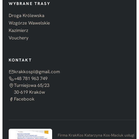
WYBRANE TRASY
Droga Królewska
Wzgórze Wawelskie
Kazimierz
Vouchery
KONTAKT
krakkospl@gmail.com
+48 781 963 749
Turniejowa 65/23
30-619 Kraków
Facebook
Firma KrakKos Katarzyna Kos-Maciuk usługi